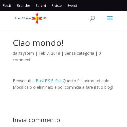
Fse.it
Branche
Servizi
Riviste
Eventi
Ciao mondo!
da
itsystem
|
Feb 7, 2018
|
Senza categoria
|
0
commenti
Benvenuti a
Basi F.S.E. Siti
. Questo è il primo articolo.
Modificalo o eliminalo e poi comincia a fare il tuo blog!
Invia commento