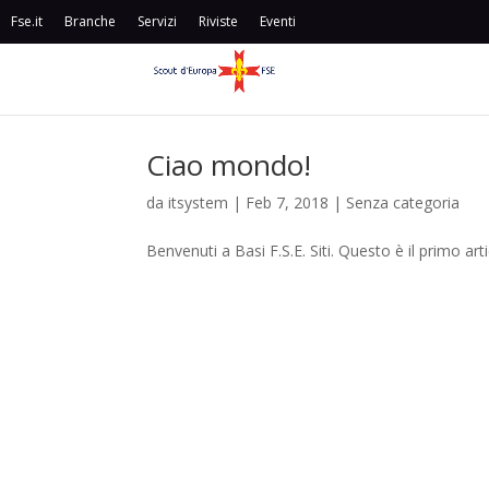
Fse.it
Branche
Servizi
Riviste
Eventi
Ciao mondo!
da
itsystem
|
Feb 7, 2018
|
Senza categoria
Benvenuti a Basi F.S.E. Siti. Questo è il primo art